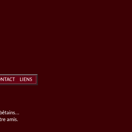
NTACT
LIENS
bêtains...
tre amis.